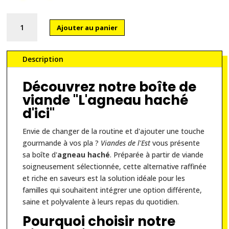
quantité
Ajouter au panier
de
L'agneau
haché
Description
d'ici
Découvrez notre boîte de
viande "L'agneau haché
d'ici"
Envie de changer de la routine et d'ajouter une touche
gourmande à vos pla ?
Viandes de l'Est
vous présente
sa boîte d'
agneau haché
. Préparée à partir de viande
soigneusement sélectionnée, cette alternative raffinée
et riche en saveurs est la solution idéale pour les
familles qui souhaitent intégrer une option différente,
saine et polyvalente à leurs repas du quotidien.
Pourquoi choisir notre