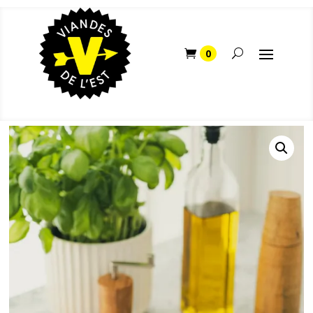
Home
/
Boutique
/
Agneau
/ L’agneau haché d’ici