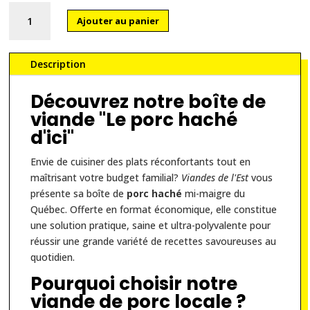
quantité
Ajouter au panier
de
Le
porc
Description
haché
d'ici
Découvrez notre boîte de
viande "Le porc haché
d'ici"
Envie de cuisiner des plats réconfortants tout en
maîtrisant votre budget familial?
Viandes de l'Est
vous
présente sa boîte de
porc haché
mi-maigre du
Québec. Offerte en format économique, elle constitue
une solution pratique, saine et ultra-polyvalente pour
réussir une grande variété de recettes savoureuses au
quotidien.
Pourquoi choisir notre
viande de porc locale ?