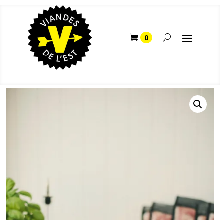
Home
/
Boutique
/
Porc
/ Le porc haché d’ici