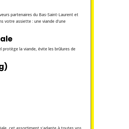
veurs partenaires du Bas-Saint-Laurent et
s votre assiette : une viande d'une
ale
 protège la viande, évite les brûlures de
kg)
iale, cet assortiment s'adapte à toutes vos