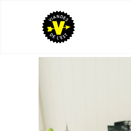
Home
/
Boutique
/
Boeuf
/ Le festin bœuf de l’E