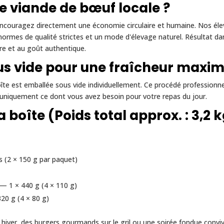
re viande de bœuf locale ?
encouragez directement une économie circulaire et humaine. Nos éle
ormes de qualité strictes et un mode d'élevage naturel. Résultat dan
re et au goût authentique.
us vide pour une fraîcheur maxim
îte est emballée sous vide individuellement. Ce procédé professionnel
uniquement ce dont vous avez besoin pour votre repas du jour.
 boîte (Poids total approx. : 3,2 
 (2 × 150 g par paquet)
— 1 × 440 g (4 × 110 g)
20 g (4 × 80 g)
hiver, des burgers gourmands sur le gril ou une soirée fondue conviv