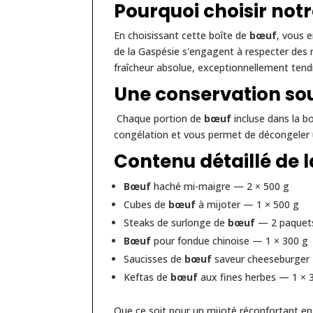
Pourquoi choisir not
En choisissant cette boîte de
bœuf
, vous 
de la Gaspésie s'engagent à respecter des n
fraîcheur absolue, exceptionnellement tend
Une conservation so
Chaque portion de
bœuf
incluse dans la bo
congélation et vous permet de décongeler 
Contenu détaillé de la
Bœuf
haché mi-maigre — 2 × 500 g
Cubes de
bœuf
à mijoter — 1 × 500 g
Steaks de surlonge de
bœuf
— 2 paquets
Bœuf
pour fondue chinoise — 1 × 300 g
Saucisses de
bœuf
saveur cheeseburger 
Keftas de
bœuf
aux fines herbes — 1 × 3
Que ce soit pour un mijoté réconfortant en 