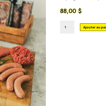
88,00
$
quantité
Ajouter au pa
de
Le
festin
bœuf
de
l’Est