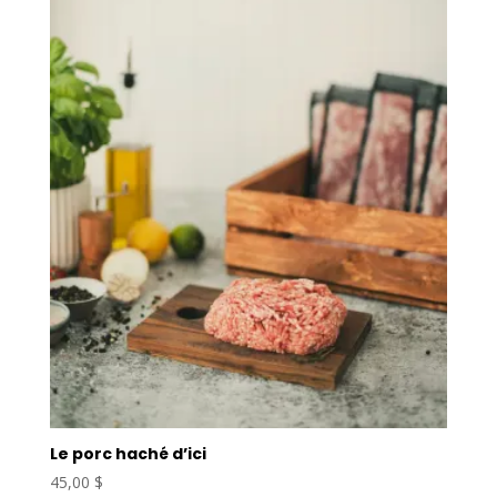
Le porc haché d’ici
45,00
$