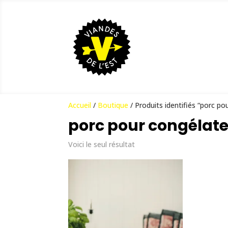
Accueil
/
Boutique
/ Produits identifiés “porc po
porc pour congélat
Voici le seul résultat