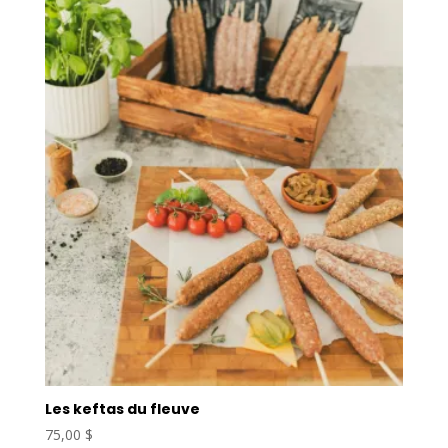
Les keftas du fleuve
75,00
$